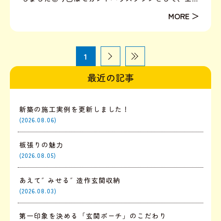
で9坪のコンパクトな住まいとなります！母屋が近く
にあるため、「お風呂までは必要ないけれど・・・浴
室空間は欲しい」というご要望をいただき、「シャワ
ー室」をご提...
1
最近の記事
新築の施工実例を更新しました！
(2026.08.06)
板張りの魅力
(2026.08.05)
あえて″みせる″造作玄関収納
(2026.08.03)
第一印象を決める「玄関ポーチ」のこだわり