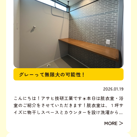
グレーって無限大の可能性！
2026.01.19
こんにちは！アサヒ技研工業です☀️本日は脱衣室・浴
室のご紹介をさせていただきます！脱衣室は、１坪サ
イズに物干しスペースとカウンターを設け洗濯から乾
燥、ちょっとした作業まで行える使い勝手の良い空間
としました◎FIX窓は高い位置に設けたので目線も気
になりません、ガラスも型ガラスなので二重で安心で