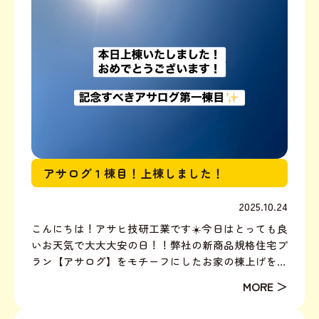
アサログ１棟目！上棟しました！
2025.10.24
こんにちは！アサヒ技研工業です☀️今日はとっても良
いお天気で大大大安の日！！弊社の新商品規格住宅プ
ラン【アサログ】をモチーフにしたお家の棟上げを行
いました！今年２月に発表してから記念すべき第一棟
目！元々のプランは約28坪2階建て2LDK+インナー
ガレージの間取りでしたが今回はコンパクトな10坪1R