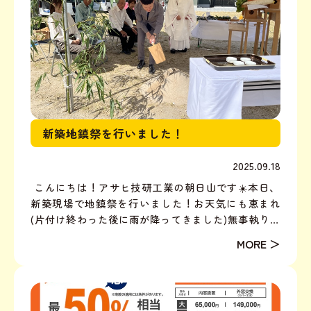
新築地鎮祭を行いました！
2025.09.18
こんにちは！アサヒ技研工業の朝日山です☀️本日、
新築現場で地鎮祭を行いました！お天気にも恵まれ
(片付け終わった後に雨が降ってきました)無事執り行
われました。おめでとうございます！ 計画している
のは今、大人気の平屋ですしかも25坪という、狭すぎ
ず広すぎず生活するのにベストなサイズ！12月中ばご
ろに見...