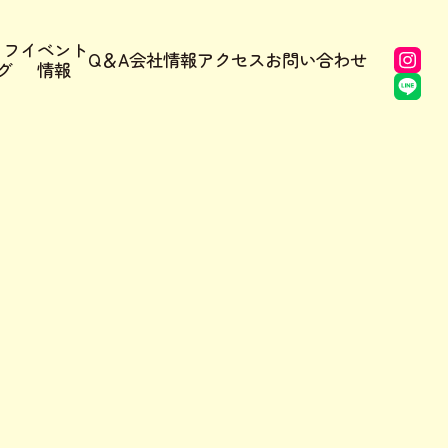
ッフ
イベント
Q＆A
会社情報
アクセス
お問い合わせ
グ
情報
イズモアメリカンハウス計画とは？